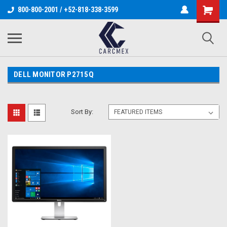
800-800-2001 / +52-818-338-3599
DELL MONITOR P2715Q
Sort By: