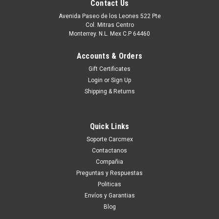
Contact Us
Avenida Paseo de los Leones 522 Pte
Col. Mitras Centro
Monterrey. N.L. Mex C.P 64460
Accounts & Orders
Gift Certificates
Login
or
Sign Up
Shipping & Returns
Quick Links
|
Dell Technologies
Sku:
9807405868
Soporte Carcmex
DELL MONITOR P2715Q 27 INCH
Contactanos
WIDESCREEN FLAT PANEL 3840 X 2160 AT 60
Compañia
HZ VGA,DVI LED WTY 3YR NEW DELL 210-
Preguntas y Respuestas
Politicas
ADOF, P2715Q
Envíos y Garantias
Puedes PROCEDER con la Orden SIN Compromiso, y con esto
Blog
Un Ejecutivo te contestara vía electrónica con una cotización