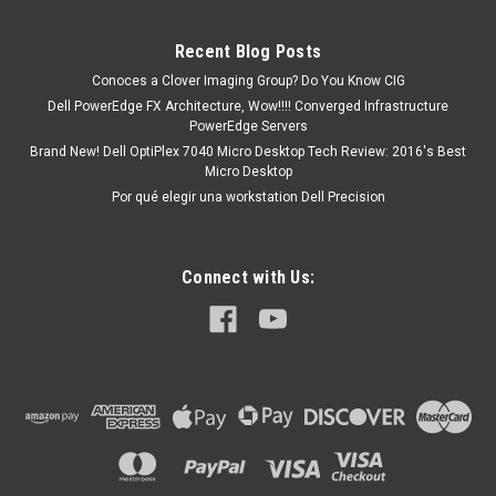
formal. o tu puedes hacer CLICK AQUI Productos en
existencia Este producto se encuentra...
Recent Blog Posts
Conoces a Clover Imaging Group? Do You Know CIG
Dell PowerEdge FX Architecture, Wow!!!! Converged Infrastructure
MXN $0.00
PowerEdge Servers
Brand New! Dell OptiPlex 7040 Micro Desktop Tech Review: 2016's Best
ADD TO CART
Micro Desktop
Por qué elegir una workstation Dell Precision
Connect with Us: