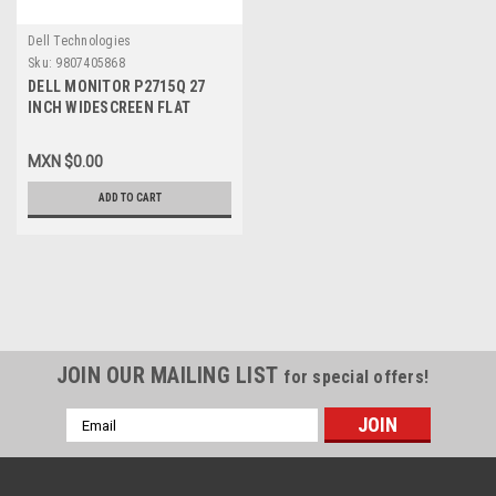
Dell Technologies
Sku:
9807405868
DELL MONITOR P2715Q 27
INCH WIDESCREEN FLAT
PANEL 3840 X 2160 AT 60 HZ
VGA,DVI LED WTY 3YR NEW
MXN $0.00
DELL 210-ADOF, P2715Q
ADD TO CART
JOIN OUR MAILING LIST
for special offers!
Email
Address