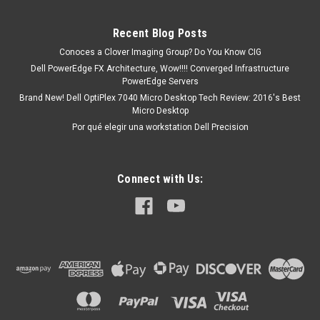
tendrá un tiempo de entrega de 7, 9, 12, etc días
aproximadamente después de confirmar...
Recent Blog Posts
Conoces a Clover Imaging Group? Do You Know CIG
Dell PowerEdge FX Architecture, Wow!!!! Converged Infrastructure
MXN $0.00
PowerEdge Servers
Brand New! Dell OptiPlex 7040 Micro Desktop Tech Review: 2016's Best
ADD TO CART
Micro Desktop
Por qué elegir una workstation Dell Precision
Connect with Us: