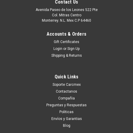
Contact Us
Avenida Paseo de los Leones 522 Pte
Col. Mitras Centro
Monterrey. N.L. Mex C.P 64460
Accounts & Orders
Gift Certificates
Login
or
Sign Up
Shipping & Returns
Quick Links
|
Dell Technologies
Sku:
9807425070
Soporte Carcmex
Dell Laptop Inspiron, G Series, Latitude , Vostro
Contactanos
, Precision Original Lcd Display 15.6 FHD
Compañia
Widescreen (1920X1080) 30-Pin / Pantalla New
Preguntas y Respuestas
Politicas
Dell CV56F,B156HAN06.3
Envíos y Garantias
Productos en existencia Este producto se encuentra en
Blog
existencia si esta marcado como “In Stock”. De otra manera