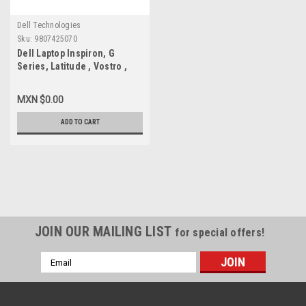
Dell Technologies
Sku:
9807425070
Dell Laptop Inspiron, G
Series, Latitude , Vostro ,
Precision Original Lcd
Display 15.6 FHD Widescreen
MXN $0.00
(1920X1080) 30-Pin / Pantalla
New Dell CV56F,B156HAN06.3
ADD TO CART
JOIN OUR MAILING LIST
for special offers!
Email
Address