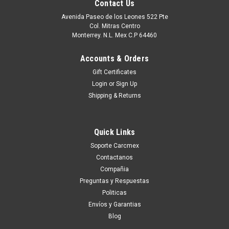
Contact Us
Avenida Paseo de los Leones 522 Pte
Col. Mitras Centro
Monterrey. N.L. Mex C.P 64460
Accounts & Orders
Gift Certificates
Login
or
Sign Up
Shipping & Returns
Quick Links
|
Dell Technologies
Sku:
9807404029
Soporte Carcmex
DELL ADAMO XPS, 40 WHR 12-CELL LITHIUM-
Contactanos
ION BATTERY , DELL NEW, C775R , 312-0947
Compañia
Preguntas y Respuestas
Puedes PROCEDER con la Orden SIN Compromiso, y con
esto Un Ejecutivo te contestara vía electrónica con una
Politicas
cotización formal. o tu puedes hacer CLICK AQUI Productos
Envíos y Garantias
en existencia Este...
Blog