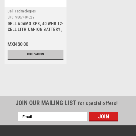
Dell Technologies
Sku:
9807404029
DELL ADAMO XPS, 40 WHR 12-
CELL LITHIUM-ION BATTERY ,
DELL NEW, C775R , 312-0947
MXN $0.00
COTIZACION
JOIN OUR MAILING LIST
for special offers!
Email
Address