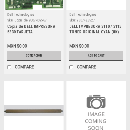
Dell Technologies
Dell Technologies
Sku:
Copia de 9807409567
Sku:
9807428527
Copia de DELL IMPRESORA
DELL IMPRESORA 3110 / 3115
5330 TARJETA
TONER ORIGINAL CYAN (8K)
CONTROLADORA /
ALTA CAPACIDAD ABIERTO
CONTROLLER CARD H107H
SIN SELLOS (PARA PRUEBAS)
MXN $0.00
MXN $0.00
REFURBISHED DELL
DELL, PF029 ,310-8397, 310-
8094, A6881321, A3745475,
COTIZACION
ADD TO CART
A7403545, XG722, CT350453
COMPARE
COMPARE