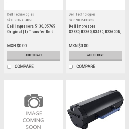
Dell Technologies
Dell Technologies
Sku:
9807404061
Sku:
9807433425
Dell Impresora 5130,C5765
Dell Impresora
Original (1) Transfer Belt
S2830,B2360,B3460,B2360DN,
(Y520R) + (1) Roller R280N +
B3465 Original Drum Kit (60K
(3) Pack Feed Pick Up
Pgs) New Dell
MXN $0.00
MXN $0.00
Rollers RG399 Kit/ Unidad De
KVK63,90DC4,331-9811
Correa Y Rodillo De
ADD TO CART
ADD TO CART
Transferencia New Dell
VF6RX,U164N,330-5841
COMPARE
COMPARE