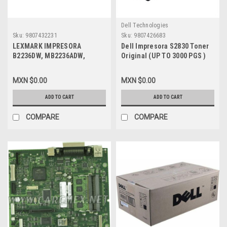
Dell Technologies
Sku:
9807432231
Sku:
9807426683
LEXMARK IMPRESORA
Dell Impresora S2830 Toner
B2236DW, MB2236ADW,
Original (UP TO 3000 PGS )
MB2236ADWE, MB2236I
Black ( Std Yield) Use &
ORIGINAL TONER 6K (
REturned / Toner Negro De
MXN $0.00
MXN $0.00
6000PGS) NEGRO EXTRA
Standard Capacidad Used Y
ALTO PROGRAMA DE
Return New Dell, FR3HY,
ADD TO CART
ADD TO CART
DEVOLUCION NEW LEXMARK
TC2RH , 593-BBYO.
B224X00
COMPARE
COMPARE