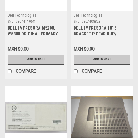
Dell Technologies
Dell Technologies
Sku:
9807411068
Sku:
9807408823
DELL IMPRESORA M5200,
DELL IMPRESORA 1815
W5300 ORIGINAL PRIMARY
BRACKET P GEAR DUP/
CHARGE ROLLER (1-PZ) /
STEPPING MOTOR
RODILLO PRIMARIO
REFURBISHED DELL JC61-
MXN $0.00
MXN $0.00
CARGADOR DE HOJAS
01599A, MITSUMI M42SP-
REFURBISHED DELL J1756,
4NK
ADD TO CART
ADD TO CART
P99A1017
COMPARE
COMPARE