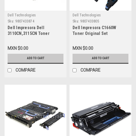
Dell Technologies
Dell Technologies
Sku:
9807433874
Sku:
9807433805
Dell Impresora Dell
Dell Impresora C1660W
3110CN,3115CN Toner
Toner Original Set
Original Kit 4 (Pack),Black
Yellow,Magenta,Cyan,Black,Stan
(8K),Cyan (4K),Magenta
(1K) Pag New Dell
MXN $0.00
MXN $0.00
(4K),Yellow (4K) New Dell
V53F6,V3W4C,DWGCP,4G9HP
310-8395
ADD TO CART
ADD TO CART
COMPARE
COMPARE