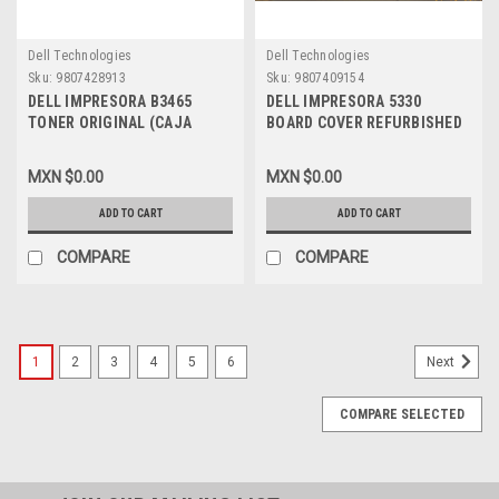
Dell Technologies
Dell Technologies
Sku:
9807428913
Sku:
9807409154
DELL IMPRESORA B3465
DELL IMPRESORA 5330
TONER ORIGINAL (CAJA
BOARD COVER REFURBISHED
ABIERTA) USE AND RETURNED
DELL, J140H, JC63-01948A
NEGRO (20,000) PAGINAS
MXN $0.00
MXN $0.00
ALTA CAPACIDAD ) NEW DELL,
34H27, DJMKY, 332-0373
ADD TO CART
ADD TO CART
COMPARE
COMPARE
1
2
3
4
5
6
Next
COMPARE SELECTED