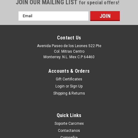
JOIN OUR MAILING LIST
for special offers!
Email
Address
Contact Us
Avenida Paseo de los Leones 522 Pte
Col. Mitras Centro
Monterrey. N.L. Mex C.P 64460
Accounts & Orders
Gift Certificates
Login
or
Sign Up
Shipping & Returns
Quick Links
Soporte Carcmex
Contactanos
Compañia