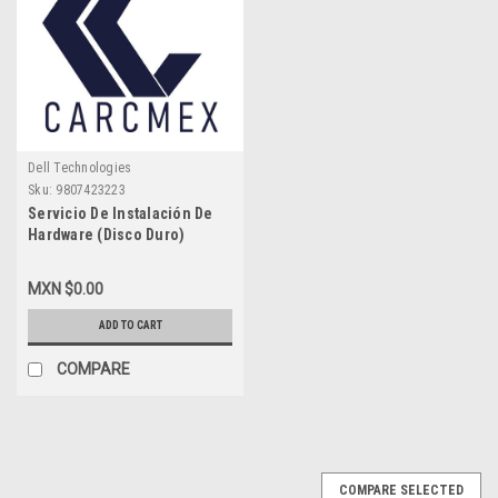
Dell Technologies
Sku:
9807423223
Servicio De Instalación De
Hardware (Disco Duro)
Laptops Y Desktop En Oficina
Carcmex-Mty
MXN $0.00
ADD TO CART
COMPARE
COMPARE SELECTED