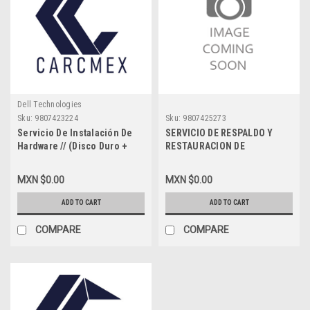
Dell Technologies
Sku:
9807423224
Sku:
9807425273
Servicio De Instalación De
SERVICIO DE RESPALDO Y
Hardware // (Disco Duro +
RESTAURACION DE
Sistema Operativo) // Para
INFORMACION EN DISCO
Laptop Y Desktop // En
DURO INTERNO EN OFICINA
MXN $0.00
MXN $0.00
Oficina Carcmex-Mty
CARCMEX-MTY
ADD TO CART
ADD TO CART
COMPARE
COMPARE