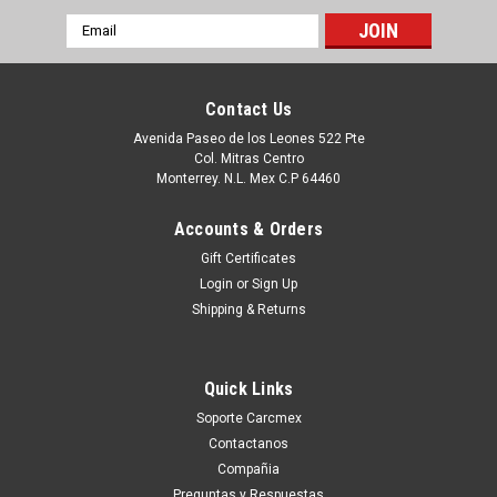
Email
Address
Contact Us
Avenida Paseo de los Leones 522 Pte
Col. Mitras Centro
Monterrey. N.L. Mex C.P 64460
Accounts & Orders
Gift Certificates
Login
or
Sign Up
Shipping & Returns
|
Dell Technologies
Sku:
9807413571
DELL IMPRESORA 1355 TRANSFER BELT
Quick Links
ASSEMBLY NEW DELL D1355-W4
Soporte Carcmex
Puedes PROCEDER con la Orden SIN Compromiso, y con esto
Contactanos
Un Ejecutivo te contestara vía electrónica con una cotización
Compañia
formal. o tu puedes hacer CLICK AQUI Productos en
Preguntas y Respuestas