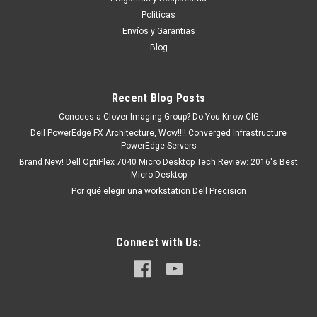
existencia Este producto se encuentra...
Politicas
Envíos y Garantias
Blog
MXN $0.00
COTIZACION
Recent Blog Posts
Conoces a Clover Imaging Group? Do You Know CIG
COMPARE
Dell PowerEdge FX Architecture, Wow!!!! Converged Infrastructure
PowerEdge Servers
Brand New! Dell OptiPlex 7040 Micro Desktop Tech Review: 2016's Best
Micro Desktop
Por qué elegir una workstation Dell Precision
Connect with Us: