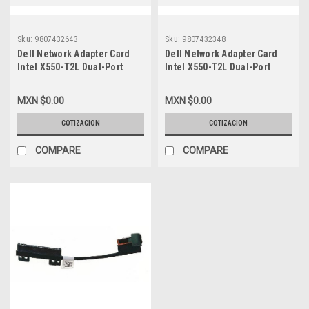
Sku:
9807432643
Sku:
9807432348
Dell Network Adapter Card
Dell Network Adapter Card
Intel X550-T2L Dual-Port
Intel X550-T2L Dual-Port
10Gb Base-T Pcie 3.0 Full
10Gb Base-T Pcie 3.0 Full
Height Profile/ Tarjeta De
Height Profile/ Tarjeta De
MXN $0.00
MXN $0.00
Red Con Bracket Alto Perfil
Red Con Bracket Alto Perfil
Dell Rxfdk, 540-Bceh, 4V7G2,
New Dell Rxfdk, 540-Bceh,
COTIZACION
COTIZACION
Grt97, 540-Bcse, Hd44M,
4V7G2, Grt97, 540-Bcse,
1Wyft, Fkhkc, Hwwn0
Hd44M, 1Wyft, Fkhkc, Hwwn0
COMPARE
COMPARE