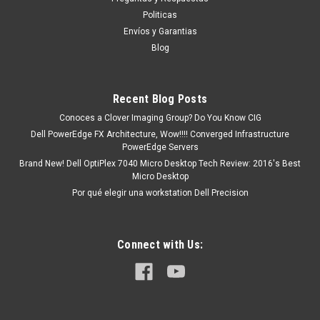
Hd44M, 1Wyft, Fkhkc, Hwwn0
Politicas
Productos en existencia Este producto se encuentra en
Envíos y Garantias
existencia o está marcado como " En stock ". De otra Manera
Blog
nos puede mandar en un tiempo de Entrega de 7, 9, 12, etc.
Días aproximadamente Después De...
Recent Blog Posts
Conoces a Clover Imaging Group? Do You Know CIG
MXN $0.00
Dell PowerEdge FX Architecture, Wow!!!! Converged Infrastructure
PowerEdge Servers
COTIZACION
Brand New! Dell OptiPlex 7040 Micro Desktop Tech Review: 2016's Best
Micro Desktop
COMPARE
Por qué elegir una workstation Dell Precision
Connect with Us: