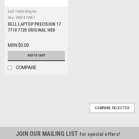
Dell Technologies
Sku:
9807419951
DELL LAPTOP PRECISION 17
7710 7720 ORIGINAL HDD
CABLE ADAPTER INTERPOSER
/ ADAPTADOR DE CABLE
MXN $0.00
INTERPOSADOR NEW DELL
WYWRF, DC02C00AT00
ADD TO CART
COMPARE
COMPARE SELECTED
JOIN OUR MAILING LIST
for special offers!