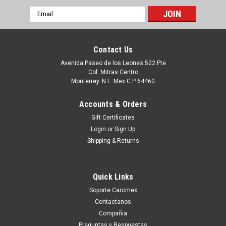
Email
Address
Contact Us
Avenida Paseo de los Leones 522 Pte
Col. Mitras Centro
Monterrey. N.L. Mex C.P 64460
Accounts & Orders
Gift Certificates
Login
or
Sign Up
Shipping & Returns
Sku:
9807432643
Dell Network Adapter Card Intel X550-T2L Dual-
Quick Links
Port 10Gb Base-T Pcie 3.0 Full Height Profile/
Soporte Carcmex
Tarjeta De Red Con Bracket Alto Perfil Dell
Contactanos
Rxfdk, 540-Bceh, 4V7G2, Grt97, 540-Bcse,
Compañia
Preguntas y Respuestas