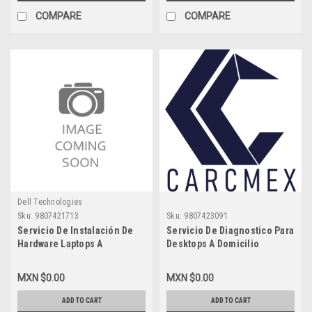
COMPARE
COMPARE
Dell Technologies
Sku:
9807421713
Sku:
9807423091
Servicio De Instalación De
Servicio De Diagnostico Para
Hardware Laptops A
Desktops A Domicilio
Domicilio Carcmex-CDMX-
Carcmex-CDMX-Zona1
Metro
MXN $0.00
MXN $0.00
ADD TO CART
ADD TO CART