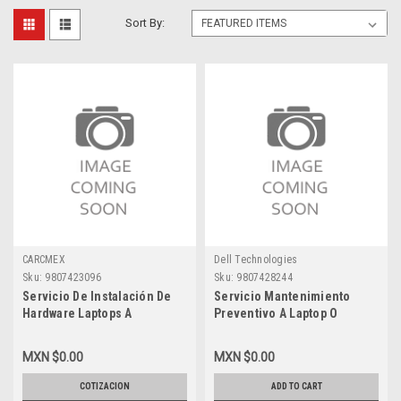
Sort By:
CARCMEX
Dell Technologies
Sku:
9807423096
Sku:
9807428244
Servicio De Instalación De
Servicio Mantenimiento
Hardware Laptops A
Preventivo A Laptop O
Domicilio CARCMEX-CDMX-
Desktop A Domicilio Carcmex
Zona1
Cdmx-Zona Metro
MXN $0.00
MXN $0.00
COTIZACION
ADD TO CART