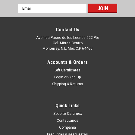
Email
Address
Contact Us
Avenida Paseo de los Leones 522 Pte
Col. Mitras Centro
Monterrey. N.L. Mex C.P 64460
Accounts & Orders
Gift Certificates
Login
or
Sign Up
Shipping & Returns
|
LEXMARK
Sku:
9807426214
LEXMARK GO LINE Impresora Monocromática
Quick Links
(46/44 PPM) Pantalla de 2.4 PULG NEW
Soporte Carcmex
LEXMARK B2546DW
Contactanos
Productos en existencia Este producto se encuentra en
Compañia
existencia si esta marcado como “In Stock”. De otra manera
Preguntas y Respuestas