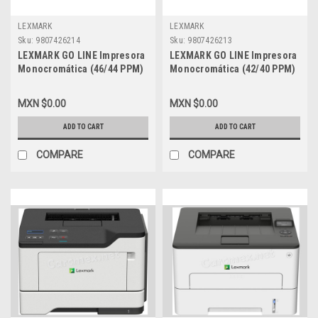
LEXMARK
LEXMARK
Sku:
9807426214
Sku:
9807426213
LEXMARK GO LINE Impresora
LEXMARK GO LINE Impresora
Monocromática (46/44 PPM)
Monocromática (42/40 PPM)
Pantalla de 2.4 PULG NEW
Pantalla de dos líneas NEW
LEXMARK B2546DW
LEXMARK B2442DW
MXN $0.00
MXN $0.00
ADD TO CART
ADD TO CART
COMPARE
COMPARE