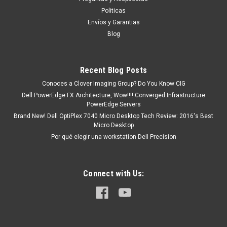
tendrá un tiempo de entrega de 7, 9, 12, etc días
Politicas
aproximadamente después de...
Envíos y Garantias
Blog
MXN $0.00
Recent Blog Posts
ADD TO CART
Conoces a Clover Imaging Group? Do You Know CIG
Dell PowerEdge FX Architecture, Wow!!!! Converged Infrastructure
COMPARE
PowerEdge Servers
Brand New! Dell OptiPlex 7040 Micro Desktop Tech Review: 2016's Best
Micro Desktop
Por qué elegir una workstation Dell Precision
Connect with Us: