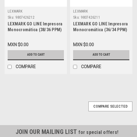
LEXMARK
LEXMARK
Sku:
9807426212
Sku:
9807426211
LEXMARK GO LINE Impresora
LEXMARK GO LINE Impresora
Monocromática (38/36 PPM)
Monocromática (36/34 PPM)
Pantalla de dos líneas NEW
Pantalla de dos líneas NEW
LEXMARK B2338DW
LEXMARK B2236DW
MXN $0.00
MXN $0.00
ADD TO CART
ADD TO CART
COMPARE
COMPARE
COMPARE SELECTED
JOIN OUR MAILING LIST
for special offers!