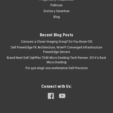
9 dias aproximadamente despues de confirmar su
Politicas
orden GARANTIZADO o le bonificamos un descuento del 3%
Envíos y Garantias
hasta el 10% en Monedero...
Blog
MXN $0.00
Recent Blog Posts
Conoces a Clover Imaging Group? Do You Know CIG
COTIZACION
Dell PowerEdge FX Architecture, Wow!!!! Converged Infrastructure
PowerEdge Servers
COMPARE
Brand New! Dell OptiPlex 7040 Micro Desktop Tech Review: 2016's Best
Micro Desktop
Por qué elegir una workstation Dell Precision
Connect with Us: