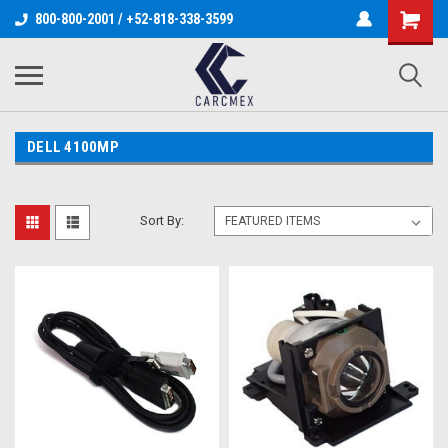
800-800-2001 / +52-818-338-3599
DELL 4100MP
Sort By: