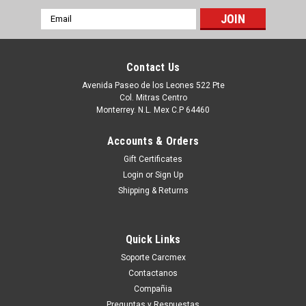
Email
Address
Contact Us
Avenida Paseo de los Leones 522 Pte
Col. Mitras Centro
Monterrey. N.L. Mex C.P 64460
Accounts & Orders
Gift Certificates
Login
or
Sign Up
Shipping & Returns
|
Dell Technologies
Sku:
9807402581
DELL PROYECTOR
Quick Links
3200MP_3300MP_3400MP_4100MP_5100MP
Soporte Carcmex
CABLE M1-DA TO DVI F0684
Contactanos
Este Producto se encuentra en Existencia si esta marcado
Compañia
como IN STOCK, de otra manera tendra un entrega entre 7 a
Preguntas y Respuestas