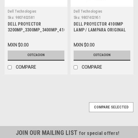
Dell Technologies
Dell Technologies
Sku:
9807402581
Sku:
9807402951
DELL PROYECTOR
DELL PROYECTOR 4100MP
3200MP_3300MP_3400MP_4100MP_5100MP
LAMP / LAMPARA ORIGINAL
CABLE M1-DA TO DVI F0684
DELL R3135
MXN $0.00
MXN $0.00
COTIZACION
COTIZACION
COMPARE
COMPARE
COMPARE SELECTED
JOIN OUR MAILING LIST
for special offers!