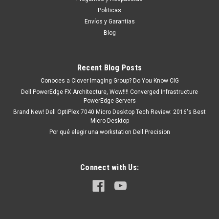
formal. o tu puedes hacer CLICK AQUI Productos en
Politicas
existencia Este producto se encuentra en...
Envíos y Garantias
Blog
MXN $0.00
Recent Blog Posts
ADD TO CART
Conoces a Clover Imaging Group? Do You Know CIG
Dell PowerEdge FX Architecture, Wow!!!! Converged Infrastructure
COMPARE
PowerEdge Servers
Brand New! Dell OptiPlex 7040 Micro Desktop Tech Review: 2016's Best
Micro Desktop
Por qué elegir una workstation Dell Precision
Connect with Us: