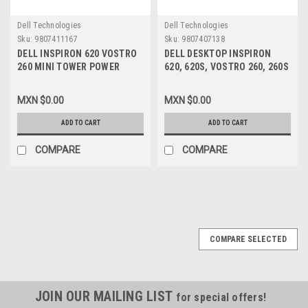
Dell Technologies
Dell Technologies
Sku:
9807411167
Sku:
9807407138
DELL INSPIRON 620 VOSTRO
DELL DESKTOP INSPIRON
260 MINI TOWER POWER
620, 620S, VOSTRO 260, 260S
SUPPLY 300W / FUENTE DE
MOTHERBOARD / TARJETA
PODER NEW DELL N6H3C,
MADRE NEW DELL MIH61R,
MXN $0.00
MXN $0.00
GH5P9
GDG8Y,
ADD TO CART
ADD TO CART
COMPARE
COMPARE
COMPARE SELECTED
JOIN OUR MAILING LIST
for special offers!