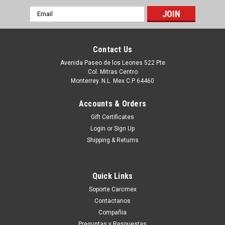
Email
Address
Contact Us
Avenida Paseo de los Leones 522 Pte
Col. Mitras Centro
Monterrey. N.L. Mex C.P 64460
Accounts & Orders
Gift Certificates
Login
or
Sign Up
Shipping & Returns
|
Dell Technologies
Sku:
9807411167
DELL INSPIRON 620 VOSTRO 260 MINI TOWER
Quick Links
POWER SUPPLY 300W / FUENTE DE PODER
Soporte Carcmex
NEW DELL N6H3C, GH5P9
Contactanos
Puedes PROCEDER con la Orden SIN Compromiso, y con esto
Compañia
Un Ejecutivo te contestara vía electrónica con una cotización
Preguntas y Respuestas