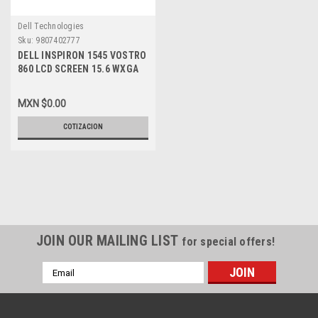
Dell Technologies
Sku:
9807402777
DELL INSPIRON 1545 VOSTRO
860 LCD SCREEN 15.6 WXGA
(1366X768) GLOSSY NEW
DELL T989F, H597H,
MXN $0.00
B156XW01
COTIZACION
JOIN OUR MAILING LIST
for special offers!
Email
Address