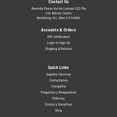
Contact Us
Avenida Paseo de los Leones 522 Pte
Col. Mitras Centro
Monterrey. N.L. Mex C.P 64460
Accounts & Orders
Gift Certificates
Login
or
Sign Up
Shipping & Returns
Quick Links
|
Dell Technologies
Sku:
9807402777
Soporte Carcmex
DELL INSPIRON 1545 VOSTRO 860 LCD
Contactanos
SCREEN 15.6 WXGA (1366X768) GLOSSY NEW
Compañia
DELL T989F, H597H, B156XW01
Preguntas y Respuestas
Politicas
Puedes PROCEDER con la Orden SIN Compromiso, y con esto
Envíos y Garantias
Un Ejecutivo te contestara vía electrónica con una cotización
Blog
formal. o tu puedes hacer CLICK AQUI Productos en