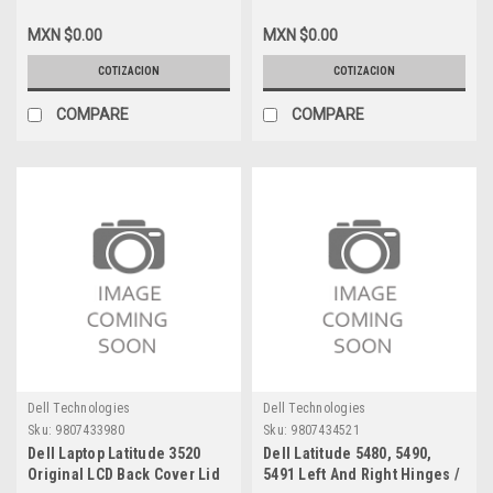
Original LCD Display 14 FHD
Clickpad Trackpad /
IPS (1920X1080) 30-Pin Matte
Touchpad New Dell 91M8D,
MXN $0.00
MXN $0.00
Non-Touch (No-Tabs)
W2RH9, HFP4J, FTF49
/Pantalla No Tactil (Sin
COTIZACION
COTIZACION
Rieles) Ref Dell 391-BHDU,
XYC05, WCDHX, NV140FHM-
COMPARE
COMPARE
N4N
Dell Technologies
Dell Technologies
Sku:
9807433980
Sku:
9807434521
Dell Laptop Latitude 3520
Dell Latitude 5480, 5490,
Original LCD Back Cover Lid
5491 Left And Right Hinges /