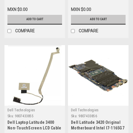
With Hinges And Bezel
Bisagras Izquierda Y
Without Shutter Privacy
Derecha New Dell XKPKG,
MXN $0.00
MXN $0.00
Camera (No WLAN Antennas)
683ND
/ Cubierta De LCD Trasera
ADD TO CART
ADD TO CART
Con Bisagras Y Bezel Sin
Compuerta De Privacidad
COMPARE
COMPARE
(Sin Cables De Antena) New
Dell, 17XCF, X5CF4
Dell Technologies
Dell Technologies
Sku:
9807433855
Sku:
9807433856
Dell Laptop Latitude 3400
Dell Latitude 3420 Original
Non-TouchScreen LCD Cable
Motherboard Intel I7-1165G7