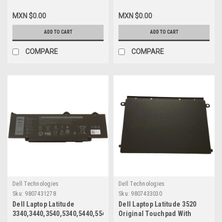
1135G7 CPU 2.4 Ghz Hasta
1135G7 CPU 2.4 Ghz Hasta
4.2Ghz Quad Core Graphic
4.2Ghz Quad Core Graphic
MXN $0.00
MXN $0.00
UMA/Tarjeta Madre New Dell
UMA/Tarjeta Madre
KMD3M,R31RD,DCTNT,764P9,3VVMC
Refurbished Dell
ADD TO CART
ADD TO CART
KMD3M,R31RD,DCTNT,764P9,3VV
COMPARE
COMPARE
Dell Technologies
Dell Technologies
Sku:
9807431278
Sku:
9807433030
Dell Laptop Latitude
Dell Laptop Latitude 3520
3340,3440,3540,5340,5440,5540
Original Touchpad With