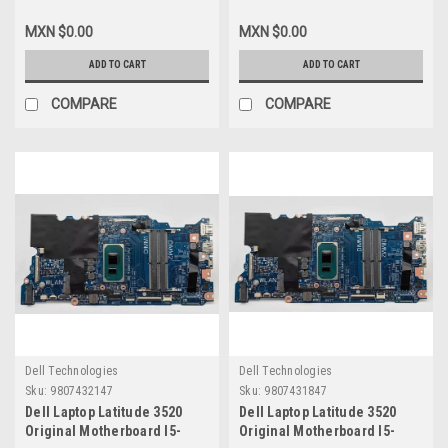
Flex/Cable LCD Sin Pantalla
@ 2.8Ghz Quad Core
Tactil New Dell FV8CF
CPU/Tarjeta Madre Dell
MXN $0.00
MXN $0.00
VKWK9
ADD TO CART
ADD TO CART
COMPARE
COMPARE
Dell Technologies
Dell Technologies
Sku:
9807432147
Sku:
9807431847
Dell Laptop Latitude 3520
Dell Laptop Latitude 3520
Original Motherboard I5-
Original Motherboard I5-