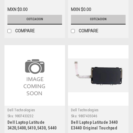
Camera With Dual Mic New /
Pad (No Cable Flex)/ Mouse
Camara Interna Con
Pad-Ratón Táctil Sin Cables
MXN $0.00
MXN $0.00
Microfono Doble Dell Y9V72,
New Dell VHVC3, 6F5KW
NV347
COTIZACION
COTIZACION
COMPARE
COMPARE
Dell Technologies
Dell Technologies
Sku:
9807433232
Sku:
9807435046
Dell Laptop Latitude
Dell Laptop Latitude 3440
3420,5400,5410,5430, 5440
E3440 Original Touchpad