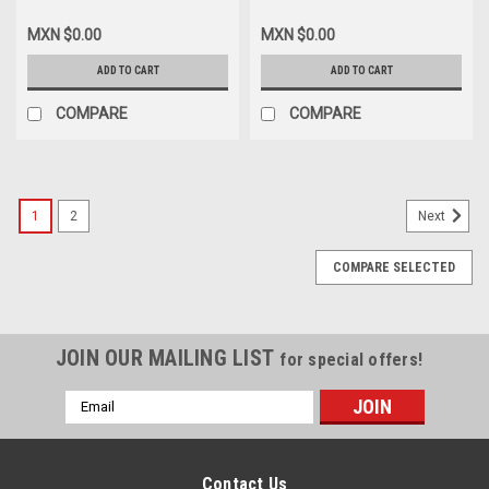
Precision 3480,3580 Original
Cable/Raton Tactil Con Cable
Battery 3-Cell 42WH 11.4V
Flex New Dell
MXN $0.00
MXN $0.00
Type-GRWKG/Bateria
CRXDJ,K6RPN,1JY0D,GGM3H
Original New Dell
ADD TO CART
ADD TO CART
02HHX,6CVCT,HM1H5,V7TFX,NKXK7,451-
BDBQ,451-
COMPARE
COMPARE
BDGY,5CHPK,JHH2C
1
2
Next
COMPARE SELECTED
JOIN OUR MAILING LIST
for special offers!
Email
Address
Contact Us