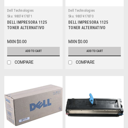
Dell Technologies
Dell Technologies
Sku:
9807417871
Sku:
9807417870
DELL IMPRESORA 1125
DELL IMPRESORA 1125
TONER ALTERNATIVO
TONER ALTERNATIVO
COMPATIBLE DPC NEW BLACK
COMPATIBLE DPC NEW BLACK
(20 K PGS) DELL 310-9320
(2 K PGS) DELL 310-9319
MXN $0.00
MXN $0.00
MY323 TU031 DPCD1125DR
TX300 310-9318 UW919
DPCD1125
ADD TO CART
ADD TO CART
COMPARE
COMPARE