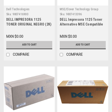
Dell Technologies
MSE/Clover Technology Group
Sku:
9807416900
Sku:
9807413396
DELL IMPRESORA 1125
DELL Impresora 1125 Toner
TONER ORIGINAL NEGRO (2K)
Alternativo MSE Compatible
ALTA CAPACIDAD NEW DELL
NEW Negro (2K) Alta
TX300 , XP407 , A3274553,
Capacidad DELL 310-9319,
MXN $0.00
MXN $0.00
310-9319
TX300, 310-9319, UW919,
XP407, DPCD1125
ADD TO CART
ADD TO CART
COMPARE
COMPARE