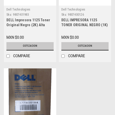
Dell Technologies
Dell Technologies
Sku:
9807401983
Sku:
9807400126
DELL Impresora 1125 Toner
DELL IMPRESORA 1125
Original Negro (2K) Alta
TONER ORIGINAL NEGRO (1K)
Capacidad NEW DELL TX300,
STANDARD 1000 PGS NEW
XP407, A3274553, 310-9319
DELL UW919, XP092 , 310-
MXN $0.00
MXN $0.00
9318, A7247687
COTIZACION
COTIZACION
COMPARE
COMPARE