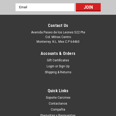
Email
Address
Contact Us
Avenida Paseo de los Leones 522 Pte
Col. Mitras Centro
Monterrey. N.L. Mex C.P 64460
Accounts & Orders
Gift Certificates
Login
or
Sign Up
Shipping & Returns
|
Dell Technologies
Sku:
9807417871
DELL IMPRESORA 1125 TONER ALTERNATIVO
Quick Links
COMPATIBLE DPC NEW BLACK (20 K PGS)
Soporte Carcmex
DELL 310-9320 MY323 TU031 DPCD1125DR
Contactanos
Puedes PROCEDER con la Orden SIN Compromiso, y con esto
Compañia
Un Ejecutivo te contestara vía electrónica con una cotización
Preguntas y Respuestas