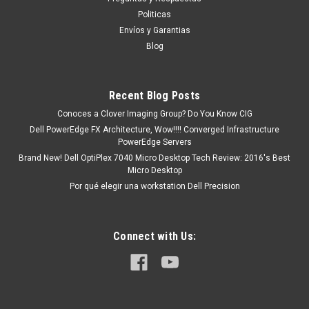
formal. o tu puedes hacer CLICK AQUI Productos en
Politicas
existencia Este producto se encuentra en...
Envíos y Garantias
Blog
MXN $0.00
Recent Blog Posts
ADD TO CART
Conoces a Clover Imaging Group? Do You Know CIG
Dell PowerEdge FX Architecture, Wow!!!! Converged Infrastructure
COMPARE
PowerEdge Servers
Brand New! Dell OptiPlex 7040 Micro Desktop Tech Review: 2016's Best
Micro Desktop
Por qué elegir una workstation Dell Precision
Connect with Us: