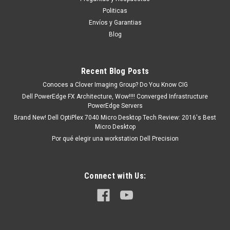
BBTE
Politicas
Productos en existencia Este producto se encuentra en
Envíos y Garantias
existencia si esta marcado como “In Stock”. De otra manera
Blog
tendrá un tiempo de entrega de 7, 9, 12 etc. días
aproximadamente después de...
Recent Blog Posts
Conoces a Clover Imaging Group? Do You Know CIG
MXN $0.00
Dell PowerEdge FX Architecture, Wow!!!! Converged Infrastructure
PowerEdge Servers
ADD TO CART
Brand New! Dell OptiPlex 7040 Micro Desktop Tech Review: 2016's Best
Micro Desktop
COMPARE
Por qué elegir una workstation Dell Precision
Connect with Us: