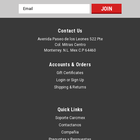
Email
Address
Contact Us
Avenida Paseo de los Leones 522 Pte
Col. Mitras Centro
Monterrey. N.L. Mex C.P 64460
Accounts & Orders
Gift Certificates
Login
or
Sign Up
Shipping & Returns
|
Dell Technologies
Sku:
9807426568
DELL LAPTOP LATITUDE 7212, 7220 RUGGED
Quick Links
EXTREME TABLET CROSS STRAP (3.3 IN X 3.3
Soporte Carcmex
IN X 0.4 IN) / PLASTICO PARA LA TABLET NEW
Contactanos
DELL 4DGPG , 460-BCHP, PGH5F, 54JK0, 460-
Compañia
Preguntas y Respuestas