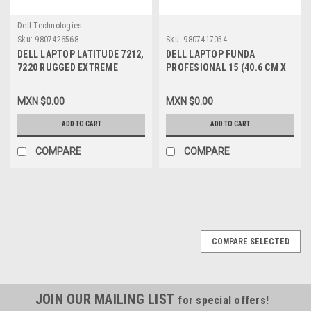
Dell Technologies
Sku:
9807426568
Sku:
9807417054
DELL LAPTOP LATITUDE 7212,
DELL LAPTOP FUNDA
7220 RUGGED EXTREME
PROFESIONAL 15 (40.6 CM X
TABLET CROSS STRAP (3.3 IN
2.54 CM X 28.3 CM) COLOR
X 3.3 IN X 0.4 IN) / PLASTICO
GRIS CON CREMALLERA,
MXN $0.00
MXN $0.00
PARA LA TABLET NEW DELL
RESISTENTE AL AGUA NEW
4DGPG , 460-BCHP, PGH5F,
HCKHG, 460-BCBJ
ADD TO CART
ADD TO CART
54JK0, 460-BBTE
COMPARE
COMPARE
COMPARE SELECTED
JOIN OUR MAILING LIST
for special offers!