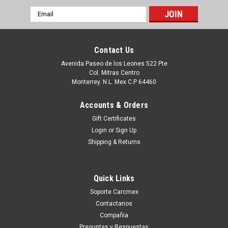
Email
Address
Contact Us
Avenida Paseo de los Leones 522 Pte
Col. Mitras Centro
Monterrey. N.L. Mex C.P 64460
Accounts & Orders
Gift Certificates
Login
or
Sign Up
Shipping & Returns
|
Dell Technologies
Sku:
9807413394
DELL IMPRESORA 1720/1720DN TONER
Quick Links
ALTERNATIVO COMPATIBLE NEW NEGRO (6K
Soporte Carcmex
PGS) ALTA CAPACIDAD DELL MSE 310-8707,
Contactanos
GR332, 310-8709, PY449, 310-8706, MW559,
Compañia
Preguntas y Respuestas