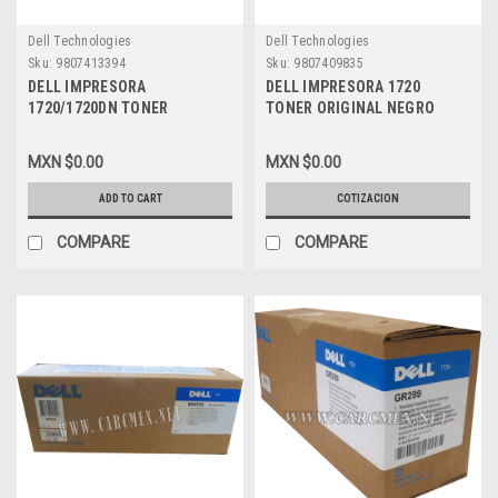
Dell Technologies
Dell Technologies
Sku:
9807413394
Sku:
9807409835
DELL IMPRESORA
DELL IMPRESORA 1720
1720/1720DN TONER
TONER ORIGINAL NEGRO
ALTERNATIVO COMPATIBLE
(3.000 PGS) STANDARD U & R
NEW NEGRO (6K PGS) ALTA
NEW DELL, PY408, MW559,
MXN $0.00
MXN $0.00
CAPACIDAD DELL MSE 310-
310-8699
8707, GR332, 310-8709,
ADD TO CART
COTIZACION
PY449, 310-8706, MW559,
310-8708, RP441, 310-8700,
COMPARE
COMPARE
310-8702, 310-8699, 310-8701