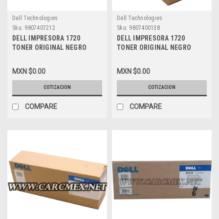
Dell Technologies
Dell Technologies
Sku:
9807407212
Sku:
9807400138
DELL IMPRESORA 1720
DELL IMPRESORA 1720
TONER ORIGINAL NEGRO
TONER ORIGINAL NEGRO
(6.000 PGS) (CON DETALLES
(3.000 PGS) STANDARD NEW
EN CAJA) NEW DELL MW558 ,
DELL RP441, GR299, 310-
MXN $0.00
MXN $0.00
24B0771,2S1651
8708, A7247612
COTIZACION
COTIZACION
COMPARE
COMPARE