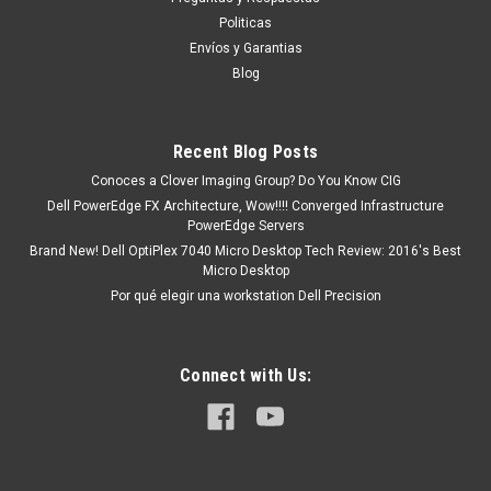
310-8708, RP441, 310-8700, 310-8702, 310-
Politicas
8699, 310-8701
Envíos y Garantias
Puedes PROCEDER con la Orden SIN Compromiso, y con esto
Blog
Un Ejecutivo te contestara vía electrónica con una cotización
formal. o tu puedes hacer CLICK AQUI Productos en
existencia Este producto se encuentra...
Recent Blog Posts
Conoces a Clover Imaging Group? Do You Know CIG
Dell PowerEdge FX Architecture, Wow!!!! Converged Infrastructure
MXN $0.00
PowerEdge Servers
Brand New! Dell OptiPlex 7040 Micro Desktop Tech Review: 2016's Best
ADD TO CART
Micro Desktop
Por qué elegir una workstation Dell Precision
COMPARE
Connect with Us: