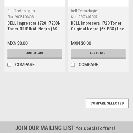
Dell Technologies
Dell Technologies
Sku:
9807400408
Sku:
9807407005
DELL Impresora 1720 1720DN
DELL Impresora 1720 Toner
Toner ORIGINAL Negro (6K
Original Negro (6K PGS) Use
PGS) Alta Capacidad NEW
And Return NEW DELL
DELL PY449, RP380, MW558,
MW558, 24B0771, 2S1651,
MXN $0.00
MXN $0.00
310-8702, A7247753, 310-
GR332, 310-8707, A7247608
8709
ADD TO CART
ADD TO CART
COMPARE
COMPARE
COMPARE SELECTED
JOIN OUR MAILING LIST
for special offers!