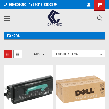
800-800-2001 / +52-818-338-3599
TONERS
Sort By: